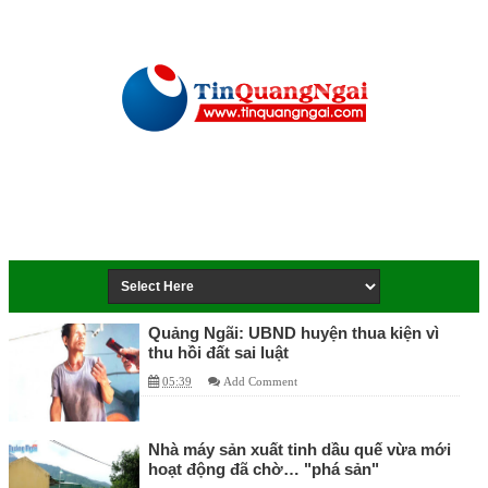
Quảng Ngãi: UBND huyện thua kiện vì
thu hồi đất sai luật
05:39
Add Comment
Nhà máy sản xuất tinh dầu quế vừa mới
hoạt động đã chờ… "phá sản"