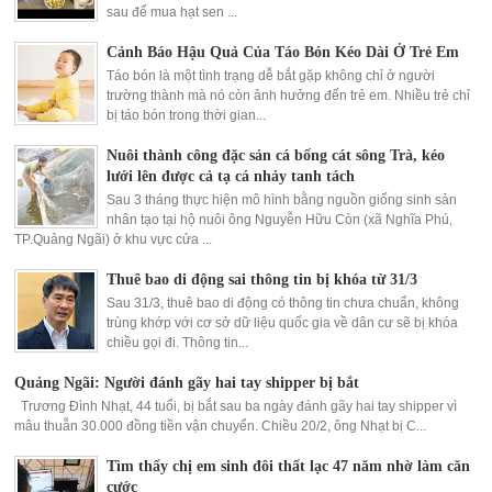
sau để mua hạt sen ...
Cảnh Báo Hậu Quả Của Táo Bón Kéo Dài Ở Trẻ Em
Táo bón là một tình trạng dễ bắt gặp không chỉ ở người
trường thành mà nó còn ảnh hưởng đến trẻ em. Nhiều trẻ chỉ
bị táo bón trong thời gian...
Nuôi thành công đặc sản cá bống cát sông Trà, kéo
lưới lên được cả tạ cá nhảy tanh tách
Sau 3 tháng thực hiện mô hình bằng nguồn giống sinh sản
nhân tạo tại hộ nuôi ông Nguyễn Hữu Còn (xã Nghĩa Phú,
TP.Quảng Ngãi) ở khu vực cửa ...
Thuê bao di động sai thông tin bị khóa từ 31/3
Sau 31/3, thuê bao di động có thông tin chưa chuẩn, không
trùng khớp với cơ sở dữ liệu quốc gia về dân cư sẽ bị khóa
chiều gọi đi. Thông tin...
Quảng Ngãi: Người đánh gãy hai tay shipper bị bắt
Trương Đình Nhạt, 44 tuổi, bị bắt sau ba ngày đánh gãy hai tay shipper vì
mâu thuẫn 30.000 đồng tiền vận chuyển. Chiều 20/2, ông Nhạt bị C...
Tìm thấy chị em sinh đôi thất lạc 47 năm nhờ làm căn
cước