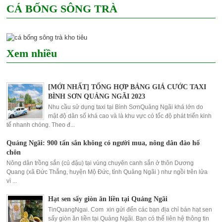
CÁ BỐNG SÔNG TRÀ
Xem nhiều
[MỚI NHẤT] TỔNG HỢP BẢNG GIÁ CƯỚC TAXI
BÌNH SƠN QUẢNG NGÃI 2023
Nhu cầu sử dụng taxi tại Bình SơnQuảng Ngãi khá lớn do
mật độ dân số khá cao và là khu vực có tốc độ phát triển kinh
tế nhanh chóng. Theo đ...
Quảng Ngãi: 900 tấn sắn không có người mua, nông dân đào hố
chôn
Nông dân trồng sắn (củ đậu) tại vùng chuyên canh sắn ở thôn Dương
Quang (xã Đức Thắng, huyện Mộ Đức, tỉnh Quảng Ngãi ) như ngồi trên lửa
vì ...
Hạt sen sấy giòn ăn liền tại Quảng Ngãi
TinQuangNgai. Com xin gửi đến các bạn địa chỉ bán hạt sen
sấy giòn ăn liền tại Quảng Ngãi. Bạn có thể liên hệ thông tin