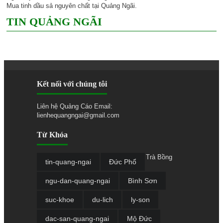
Mua tinh dầu sả nguyên chất tại Quảng Ngãi
.
TIN QUẢNG NGÃI
Kết nối với chúng tôi
Liên hệ Quảng Cáo Email:
lienhequangngai@gmail.com
Từ Khóa
Trà Bồng
tin-quang-ngai
Đức Phổ
ngu-dan-quang-ngai
Bình Sơn
suc-khoe
du-lich
ly-son
dac-san-quang-ngai
Mộ Đức