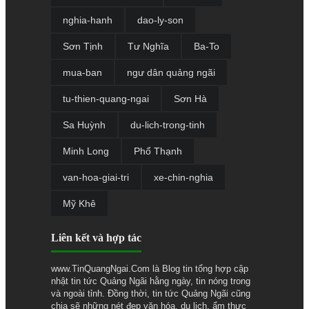
nghia-hanh
dao-ly-son
Sơn Tịnh
Tư Nghĩa
Ba-To
mua-ban
ngư dân quảng ngãi
tu-thien-quang-ngai
Sơn Hà
Sa Huỳnh
du-lich-trong-tinh
Minh Long
Phổ Thạnh
van-hoa-giai-tri
xe-chin-nghia
Mỹ Khê
Liên kết và hợp tác
www.TinQuangNgai.Com là Blog tin tổng hợp cập
nhật tin tức Quảng Ngãi hằng ngày, tin nóng trong
và ngoài tỉnh. Đồng thời, tin tức Quảng Ngãi cũng
chia sẽ những nét đẹp văn hóa, du lịch, ẩm thực