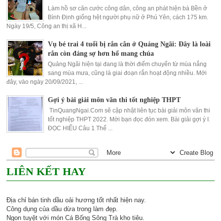
Làm hồ sơ căn cước công dân, công an phát hiện bà Bền ở
Bình Định giống hệt người phụ nữ ở Phú Yên, cách 175 km.
Ngày 19/5, Công an thị xã H...
Vụ bé trai 4 tuổi bị rắn cắn ở Quảng Ngãi: Đây là loài
rắn còn đáng sợ hơn hổ mang chúa
Quảng Ngãi hiện tại đang là thời điểm chuyển từ mùa nắng
sang mùa mưa, cũng là giai đoạn rắn hoạt động nhiều. Mới
đây, vào ngày 20/09/2021, ...
Gợi ý bài giải môn văn thi tốt nghiệp THPT
TinQuangNgai.Com sẽ cập nhật liên tục bài giải môn văn thi
tốt nghiệp THPT 2022. Mời bạn đọc đón xem. Bài giải gợi ý I.
ĐỌC HIỂU Câu 1 Thể ...
LIÊN KẾT HAY
Địa chỉ bán
tinh dầu oải hương
tốt nhất hiện nay.
Công dụng của dầu dừa
trong làm đẹp.
Ngon tuyệt với món
Cá Bống Sông Trà
kho tiêu.