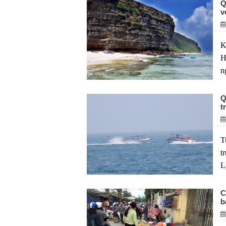
Q
v
K
H
n
Q
t
T
t
L
C
b