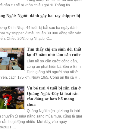
về dân cư sẽ bị khóa chiều gọi đi. Thông tin...
ng Ngãi: Người đánh gãy hai tay shipper bị
ng Đình Nhạt, 44 tuổi, bị bắt sau ba ngày đánh
hai tay shipper vì mâu thuẫn 30.000 đồng tiền vận
ển. Chiều 20/2, ông Nhạt bị C...
Tìm thấy chị em sinh đôi thất
lạc 47 năm nhờ làm căn cước
Làm hồ sơ căn cước công dân,
công an phát hiện bà Bền ở Bình
Định giống hệt người phụ nữ ở
Yên, cách 175 km. Ngày 19/5, Công an thị xã H...
Vụ bé trai 4 tuổi bị rắn cắn ở
Quảng Ngãi: Đây là loài rắn
còn đáng sợ hơn hổ mang
chúa
Quảng Ngãi hiện tại đang là thời
 chuyển từ mùa nắng sang mùa mưa, cũng là giai
 rắn hoạt động nhiều. Mới đây, vào ngày
9/2021, ...