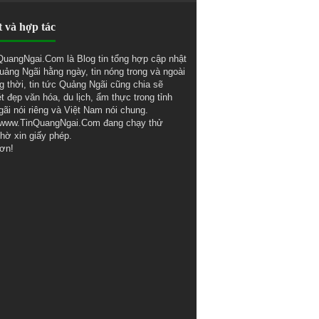
t và hợp tác
uangNgai.Com là Blog tin tổng hợp cập nhật
Quảng Ngãi hằng ngày, tin nóng trong và ngoài
ng thời, tin tức Quảng Ngãi cũng chia sẽ
t đẹp văn hóa, du lịch, ẩm thực trong tỉnh
ãi nói riêng và Việt Nam nói chung.
 www.TinQuangNgai.Com đang chạy thử
hờ xin giấy phép.
ơn!