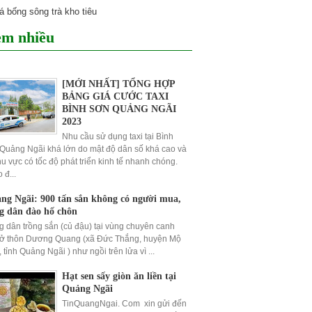
m nhiều
[MỚI NHẤT] TỔNG HỢP
BẢNG GIÁ CƯỚC TAXI
BÌNH SƠN QUẢNG NGÃI
2023
Nhu cầu sử dụng taxi tại Bình
uảng Ngãi khá lớn do mật độ dân số khá cao và
hu vực có tốc độ phát triển kinh tế nhanh chóng.
 đ...
ng Ngãi: 900 tấn sắn không có người mua,
g dân đào hố chôn
 dân trồng sắn (củ đậu) tại vùng chuyên canh
 ở thôn Dương Quang (xã Đức Thắng, huyện Mộ
 tỉnh Quảng Ngãi ) như ngồi trên lửa vì ...
Hạt sen sấy giòn ăn liền tại
Quảng Ngãi
TinQuangNgai. Com xin gửi đến