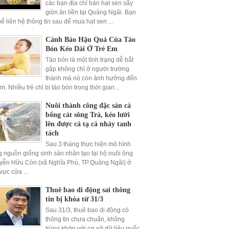
các bạn địa chỉ bán hạt sen sấy
giòn ăn liền tại Quảng Ngãi. Bạn
hể liên hệ thông tin sau để mua hạt sen ...
Cảnh Báo Hậu Quả Của Táo
Bón Kéo Dài Ở Trẻ Em
Táo bón là một tình trạng dễ bắt
gặp không chỉ ở người trường
thành mà nó còn ảnh hưởng đến
em. Nhiều trẻ chỉ bị táo bón trong thời gian...
Nuôi thành công đặc sản cá
bống cát sông Trà, kéo lưới
lên được cả tạ cá nhảy tanh
tách
Sau 3 tháng thực hiện mô hình
 nguồn giống sinh sản nhân tạo tại hộ nuôi ông
yễn Hữu Còn (xã Nghĩa Phú, TP.Quảng Ngãi) ở
vực cửa ...
Thuê bao di động sai thông
tin bị khóa từ 31/3
Sau 31/3, thuê bao di động có
thông tin chưa chuẩn, không
trùng khớp với cơ sở dữ liệu quốc