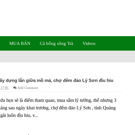
MUA BÁN
Cá bống sông Trà
Videos
ây dựng lẫn giữa mồ mả, chợ đêm đảo Lý Sơn đìu hiu
17:01
Add Comment
ứa hẹn sẽ là điểm tham quan, mua sắm lý tưởng, thế nhưng 3
háng sau ngày khai trương, chợ đêm đảo Lý Sơn , tỉnh Quảng
gãi luôn đìu hiu, v...