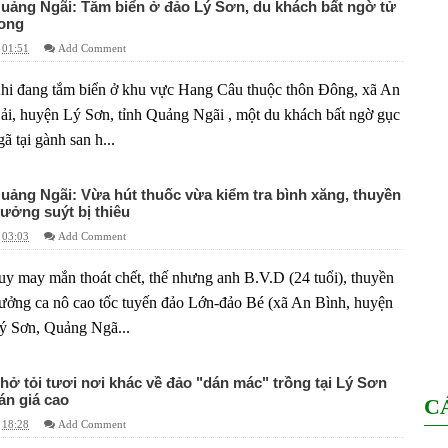
uảng Ngãi: Tắm biển ở đảo Lý Sơn, du khách bất ngờ tử
ong
01:51
Add Comment
hi đang tắm biển ở khu vực Hang Câu thuộc thôn Đông, xã An
ải, huyện Lý Sơn, tỉnh Quảng Ngãi , một du khách bất ngờ gục
gã tại gành san h...
uảng Ngãi: Vừa hút thuốc vừa kiểm tra bình xăng, thuyền
rưởng suýt bị thiêu
03:03
Add Comment
uy may mắn thoát chết, thế nhưng anh B.V.D (24 tuổi), thuyền
rưởng ca nô cao tốc tuyến đảo Lớn-đảo Bé (xã An Bình, huyện
ý Sơn, Quảng Ngã...
hở tỏi tươi nơi khác về đảo "dán mác" trồng tại Lý Sơn
án giá cao
C
18:28
Add Comment