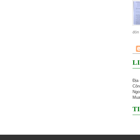
đón 
L
Địa
Côn
Ngo
Mua
T