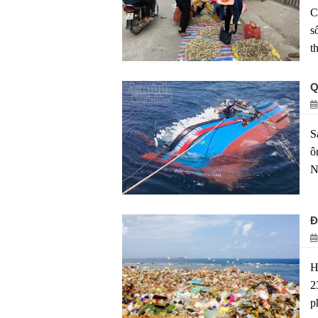
C
s
th
Q
S
ô
N
Đ
H
2
p