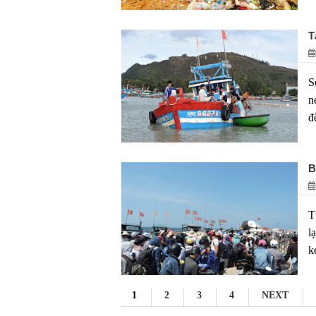
T
S
n
đ
B
T
l
k
1
2
3
4
NEXT