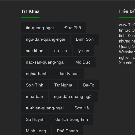
Từ Khóa
Liên kế
www.TinQ
tin-quang-ngai
Đức Phổ
tin tức 
tỉnh. Đồ
ngu-dan-quang-ngai
Bình Sơn
những né
Quảng Ng
suc-khoe
du-lich
ly-son
Website
nghiệm c
dac-san-quang-ngai
Mộ Đức
Xin cảm 
nghia-hanh
dao-ly-son
Sơn Tịnh
Tư Nghĩa
Ba-To
mua-ban
ngư dân quảng ngãi
tu-thien-quang-ngai
Sơn Hà
Sa Huỳnh
du-lich-trong-tinh
Minh Long
Phổ Thạnh