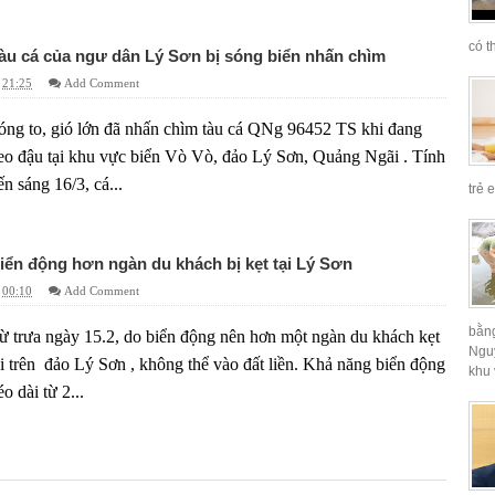
có t
àu cá của ngư dân Lý Sơn bị sóng biển nhấn chìm
21:25
Add Comment
óng to, gió lớn đã nhấn chìm tàu cá QNg 96452 TS khi đang
eo đậu tại khu vực biển Vò Vò, đảo Lý Sơn, Quảng Ngãi . Tính
ến sáng 16/3, cá...
trẻ 
iển động hơn ngàn du khách bị kẹt tại Lý Sơn
00:10
Add Comment
bằng
ừ trưa ngày 15.2, do biển động nên hơn một ngàn du khách kẹt
Ngu
ại trên đảo Lý Sơn , không thể vào đất liền. Khả năng biển động
khu 
éo dài từ 2...