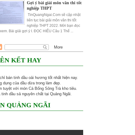
Gợi ý bài giải môn văn thi tốt
nghiệp THPT
TinQuangNgai.Com sẽ cập nhật
liên tục bài giải môn văn thi tốt
nghiệp THPT 2022. Mời bạn đọc
xem. Bài giải gợi ý I. ĐỌC HIỂU Câu 1 Thể ...
IÊN KẾT HAY
 chỉ bán
tinh dầu oải hương
tốt nhất hiện nay.
g dụng của dầu dừa
trong làm đẹp.
n tuyệt với món
Cá Bống Sông Trà
kho tiêu.
 tinh dầu sả nguyên chất tại Quảng Ngãi
.
IN QUẢNG NGÃI