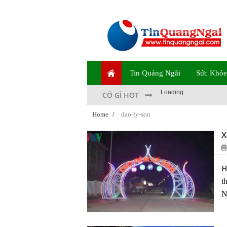
Tin Quảng Ngãi
Sức Khỏe
Loading...
CÓ GÌ HOT
Home
/
dao-ly-son
X
H
t
N