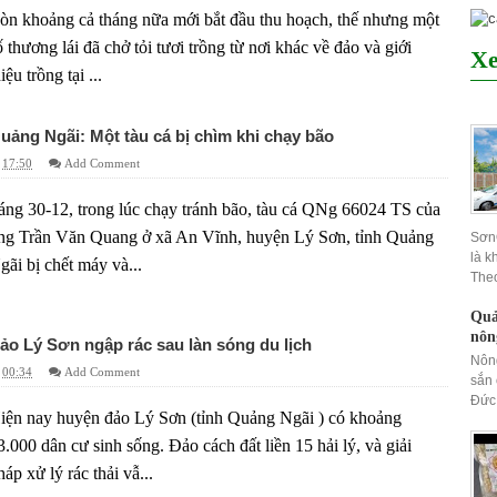
òn khoảng cả tháng nữa mới bắt đầu thu hoạch, thế nhưng một
ố thương lái đã chở tỏi tươi trồng từ nơi khác về đảo và giới
Xe
iệu trồng tại ...
uảng Ngãi: Một tàu cá bị chìm khi chạy bão
17:50
Add Comment
áng 30-12, trong lúc chạy tránh bão, tàu cá QNg 66024 TS của
ng Trần Văn Quang ở xã An Vĩnh, huyện Lý Sơn, tỉnh Quảng
SơnQ
là k
gãi bị chết máy và...
Theo
Quả
nôn
ảo Lý Sơn ngập rác sau làn sóng du lịch
Nông
00:34
Add Comment
sắn
Đức,
iện nay huyện đảo Lý Sơn (tỉnh Quảng Ngãi ) có khoảng
3.000 dân cư sinh sống. Đảo cách đất liền 15 hải lý, và giải
háp xử lý rác thải vẫ...