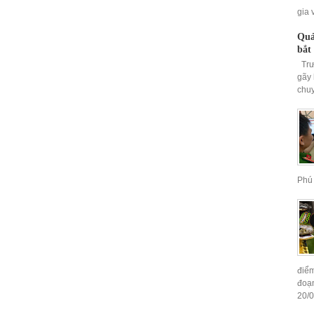
gia 
Quả
bắt
Trươ
gãy 
chuy
Phú 
điểm
đoạn
20/0