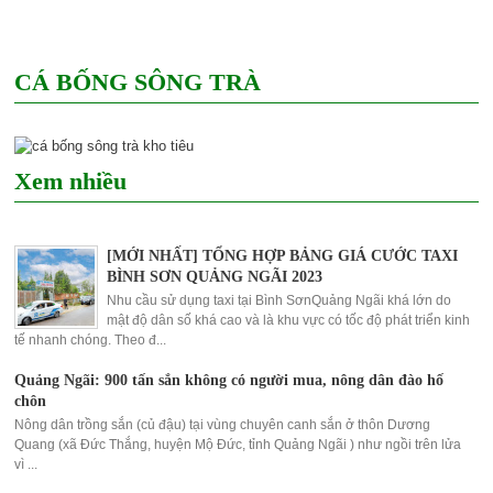
CÁ BỐNG SÔNG TRÀ
Xem nhiều
[MỚI NHẤT] TỔNG HỢP BẢNG GIÁ CƯỚC TAXI
BÌNH SƠN QUẢNG NGÃI 2023
Nhu cầu sử dụng taxi tại Bình SơnQuảng Ngãi khá lớn do
mật độ dân số khá cao và là khu vực có tốc độ phát triển kinh
tế nhanh chóng. Theo đ...
Quảng Ngãi: 900 tấn sắn không có người mua, nông dân đào hố
chôn
Nông dân trồng sắn (củ đậu) tại vùng chuyên canh sắn ở thôn Dương
Quang (xã Đức Thắng, huyện Mộ Đức, tỉnh Quảng Ngãi ) như ngồi trên lửa
vì ...