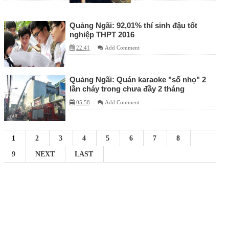
Quảng Ngãi: 92,01% thí sinh đậu tốt
nghiệp THPT 2016
22:41
Add Comment
Quảng Ngãi: Quán karaoke "số nhọ" 2
lần cháy trong chưa đầy 2 tháng
05:58
Add Comment
1
2
3
4
5
6
7
8
9
NEXT
LAST