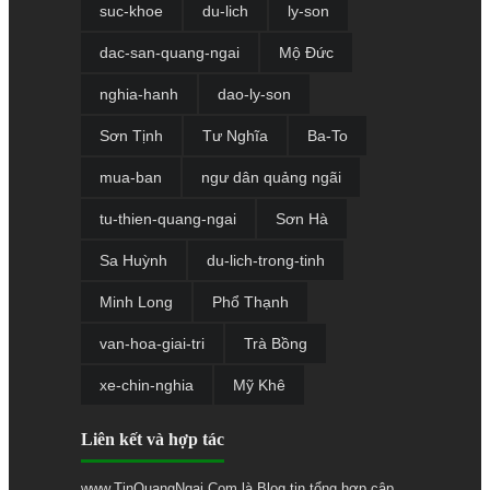
suc-khoe
du-lich
ly-son
dac-san-quang-ngai
Mộ Đức
nghia-hanh
dao-ly-son
Sơn Tịnh
Tư Nghĩa
Ba-To
mua-ban
ngư dân quảng ngãi
tu-thien-quang-ngai
Sơn Hà
Sa Huỳnh
du-lich-trong-tinh
Minh Long
Phổ Thạnh
van-hoa-giai-tri
Trà Bồng
xe-chin-nghia
Mỹ Khê
Liên kết và hợp tác
www.TinQuangNgai.Com là Blog tin tổng hợp cập