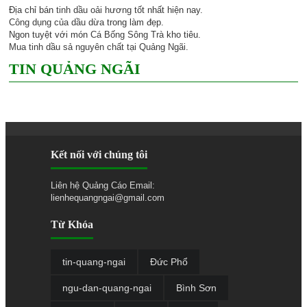
Địa chỉ bán
tinh dầu oải hương
tốt nhất hiện nay.
Công dụng của dầu dừa
trong làm đẹp.
Ngon tuyệt với món
Cá Bống Sông Trà
kho tiêu.
Mua tinh dầu sả nguyên chất tại Quảng Ngãi
.
TIN QUẢNG NGÃI
Kết nối với chúng tôi
Liên hệ Quảng Cáo Email:
lienhequangngai@gmail.com
Từ Khóa
tin-quang-ngai
Đức Phổ
ngu-dan-quang-ngai
Bình Sơn