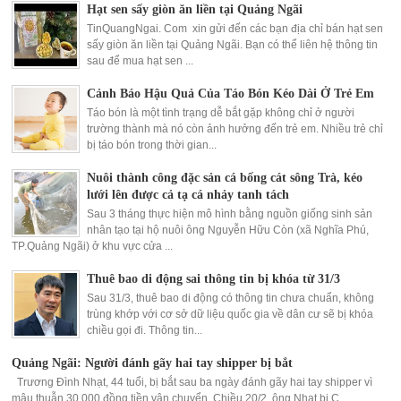
Hạt sen sấy giòn ăn liền tại Quảng Ngãi
TinQuangNgai. Com xin gửi đến các bạn địa chỉ bán hạt sen
sấy giòn ăn liền tại Quảng Ngãi. Bạn có thể liên hệ thông tin
sau để mua hạt sen ...
Cảnh Báo Hậu Quả Của Táo Bón Kéo Dài Ở Trẻ Em
Táo bón là một tình trạng dễ bắt gặp không chỉ ở người
trường thành mà nó còn ảnh hưởng đến trẻ em. Nhiều trẻ chỉ
bị táo bón trong thời gian...
Nuôi thành công đặc sản cá bống cát sông Trà, kéo
lưới lên được cả tạ cá nhảy tanh tách
Sau 3 tháng thực hiện mô hình bằng nguồn giống sinh sản
nhân tạo tại hộ nuôi ông Nguyễn Hữu Còn (xã Nghĩa Phú,
TP.Quảng Ngãi) ở khu vực cửa ...
Thuê bao di động sai thông tin bị khóa từ 31/3
Sau 31/3, thuê bao di động có thông tin chưa chuẩn, không
trùng khớp với cơ sở dữ liệu quốc gia về dân cư sẽ bị khóa
chiều gọi đi. Thông tin...
Quảng Ngãi: Người đánh gãy hai tay shipper bị bắt
Trương Đình Nhạt, 44 tuổi, bị bắt sau ba ngày đánh gãy hai tay shipper vì
mâu thuẫn 30.000 đồng tiền vận chuyển. Chiều 20/2, ông Nhạt bị C...