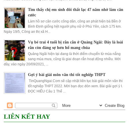
Tìm thấy chị em sinh đôi thất lạc 47 năm nhờ làm căn
cước
Làm hồ sơ căn cước công dân, công an phát hiện bà Bền ở
Bình Định giống hệt người phụ nữ ở Phú Yên, cách 175 km.
Ngày 19/5, Công an thị xã H...
Vụ bé trai 4 tuổi bị rắn cắn ở Quảng Ngãi: Đây là loài
rắn còn đáng sợ hơn hổ mang chúa
Quảng Ngãi hiện tại đang là thời điểm chuyển từ mùa nắng
sang mùa mưa, cũng là giai đoạn rắn hoạt động nhiều. Mới
đây, vào ngày 20/09/2021, ...
Gợi ý bài giải môn văn thi tốt nghiệp THPT
TinQuangNgai.Com sẽ cập nhật liên tục bài giải môn văn thi
tốt nghiệp THPT 2022. Mời bạn đọc đón xem. Bài giải gợi ý I.
ĐỌC HIỂU Câu 1 Thể ...
LIÊN KẾT HAY